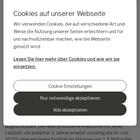
Cookies auf unserer Webseite
Wir verwenden Cookies, die auf verschiedene Art und
Weise die Nutzung unserer Seiten erleichtern und für
uns nachvollziehbar machen, wie die Webseite
Foto: EnBW/Weltenangler
genutzt wird.
Lesen Sie hier mehr über Cookies und wie wir sie
Die SEB hat das börsennotierte
einsetzen.
Energieversorgungsunternehmen EnBW
Energie Baden-Württemberg AG bei der
Cookie-Einstellungen
Refinanzierung ihrer syndizierten Kreditlinie
als Sustainability Coordinator unterstützt.
Nur notwendige akzeptieren
Alle akzeptieren
Am 6. Juli 2024 hat die SEB im Bankenverbund eine
Refinanzierung in Höhe von 2 Milliarden Euro für die EnBW
abgeschlossen. Die neue syndizierte Kreditlinie mit einer
Laufzeit von zunächst 5 Jahren ersetzt vorzeitig die im Juni
2020 unterzeichnete Fazilität im Volumen von 1,5 Milliarden