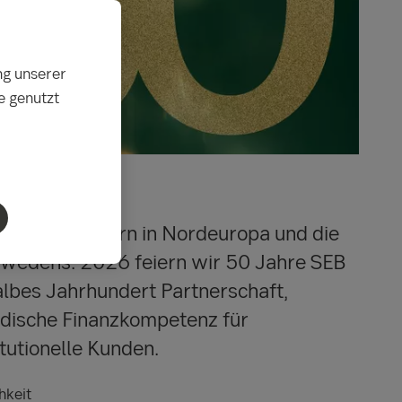
ng unserer
e genutzt
nder Bankkonzern in Nordeuropa und die
hwedens. 2026 feiern wir 50 Jahre SEB
albes Jahrhundert Partnerschaft,
ordische Finanzkompetenz für
tutionelle Kunden.
hkeit