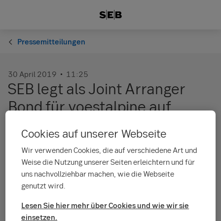
Pressemitteilungen
30 April 2019
11:25
SEB legt als Joint Arranger
Bond für voestalpine auf
Cookies auf unserer Webseite
Die SEB AB Frankfurt Branch hat Anfang April zusammen mit
drei anderen Banken voestalpine bei der Begebung eines 500
Wir verwenden Cookies, die auf verschiedene Art und
Millionen Euro Bonds unterstützt. Die SEB erhöht damit ihre
Weise die Nutzung unserer Seiten erleichtern und für
Sichtbarkeit auf dem österreichischen Markt und baut ihre
uns nachvollziehbar machen, wie die Webseite
Geschäftsaktivitäten weiter aus.
genutzt wird.
Der global agierende Technologie- und Industriegüterkonzern
Lesen Sie hier mehr über Cookies und wie wir sie
mit Hauptsitz in Linz wird laut eigenen Angaben die Mittel zur
allgemeinen Unternehmensfinanzierung nutzen. Die Laufzeit
einsetzen.