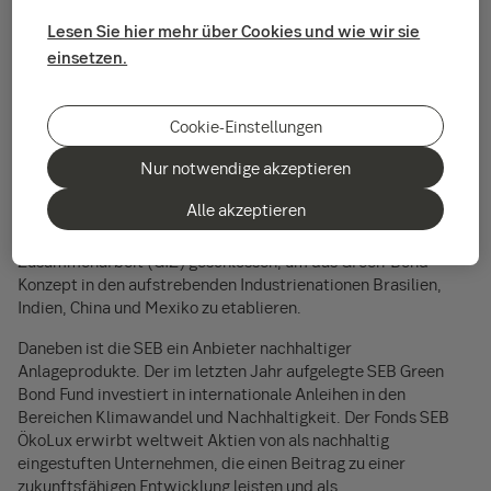
erbringen.
Lesen Sie hier mehr über Cookies und wie wir sie
einsetzen.
Der Index ist der am längsten etablierte Maßstab für
Nachhaltigkeitsaktivitäten von Unternehmen und hat sich zum
Cookie-Einstellungen
Hauptbezugspunkt für Investoren entwickelt.
Nur notwendige akzeptieren
Die Nachhaltigkeit der SEB ist an zahlreichen Stellen sichtbar.
Die Bank ist ein Pionier im Bereich der „grünen
Alle akzeptieren
Finanzierungen“. In Deutschland hat die SEB eine Kooperation
mit der Deutschen Gesellschaft für Internationale
Zusammenarbeit (GIZ) geschlossen, um das Green-Bond-
Konzept in den aufstrebenden Industrienationen Brasilien,
Indien, China und Mexiko zu etablieren.
Daneben ist die SEB ein Anbieter nachhaltiger
Anlageprodukte. Der im letzten Jahr aufgelegte SEB Green
Bond Fund investiert in internationale Anleihen in den
Bereichen Klimawandel und Nachhaltigkeit. Der Fonds SEB
ÖkoLux erwirbt weltweit Aktien von als nachhaltig
eingestuften Unternehmen, die einen Beitrag zu einer
zukunftsfähigen Entwicklung leisten und als