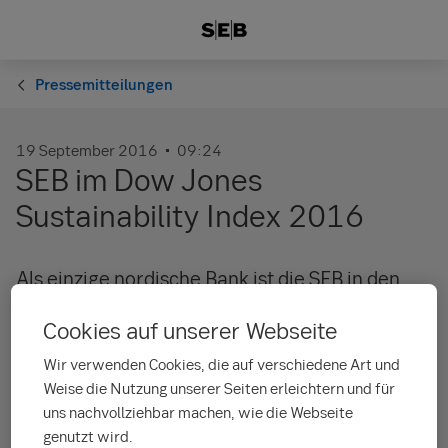
Pressemitteilungen
19 September 2016
09:24
SEB im Dow Jones
Sustainability Index 2016
Als einzige nordische Bank ist die SEB in den
Dow Jones Sustainability Index 2016
Cookies auf unserer Webseite
aufgenommen worden. In diesem globalen
Nachhaltigkeitsindex sind die Unternehmen
Wir verwenden Cookies, die auf verschiedene Art und
aufgeführt, die bei ihren ökonomischen,
Weise die Nutzung unserer Seiten erleichtern und für
ökologischen und sozialen Anstrengungen
uns nachvollziehbar machen, wie die Webseite
genutzt wird.
weltweit die besten Leistungen ihrer Branche