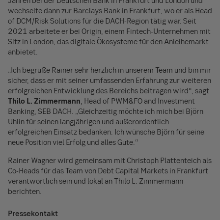
Jahren bei der Deutschen Bank in Frankfurt und London und
wechselte dann zur Barclays Bank in Frankfurt, wo er als Head
of DCM/Risk Solutions für die DACH-Region tätig war. Seit
2021 arbeitete er bei Origin, einem Fintech-Unternehmen mit
Sitz in London, das digitale Ökosysteme für den Anleihemarkt
anbietet.
„Ich begrüße Rainer sehr herzlich in unserem Team und bin mir
sicher, dass er mit seiner umfassenden Erfahrung zur weiteren
erfolgreichen Entwicklung des Bereichs beitragen wird“, sagt
Thilo L. Zimmermann
, Head of PWM&FO and Investment
Banking, SEB DACH. „Gleichzeitig möchte ich mich bei Björn
Uhlin für seinen langjährigen und außerordentlich
erfolgreichen Einsatz bedanken. Ich wünsche Björn für seine
neue Position viel Erfolg und alles Gute.“
Rainer Wagner wird gemeinsam mit Christoph Plattenteich als
Co-Heads für das Team von Debt Capital Markets in Frankfurt
verantwortlich sein und lokal an Thilo L. Zimmermann
berichten.
Pressekontakt