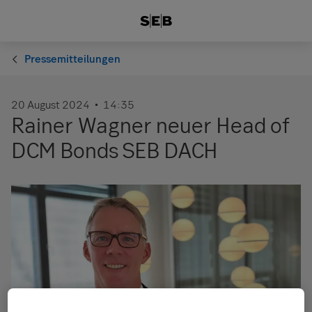
Pressemitteilungen
20 August 2024
14:35
Rainer Wagner neuer Head of
DCM Bonds SEB DACH