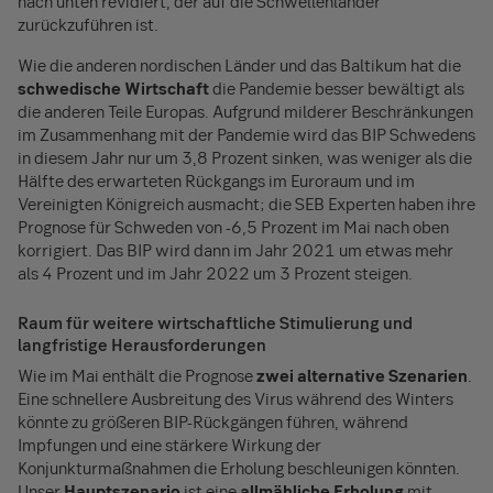
nach unten revidiert, der auf die Schwellenländer
zurückzuführen ist.
Wie die anderen nordischen Länder und das Baltikum hat die
schwedische Wirtschaft
die Pandemie besser bewältigt als
die anderen Teile Europas. Aufgrund milderer Beschränkungen
im Zusammenhang mit der Pandemie wird das BIP Schwedens
in diesem Jahr nur um 3,8 Prozent sinken, was weniger als die
Hälfte des erwarteten Rückgangs im Euroraum und im
Vereinigten Königreich ausmacht; die SEB Experten haben ihre
Prognose für Schweden von -6,5 Prozent im Mai nach oben
korrigiert. Das BIP wird dann im Jahr 2021 um etwas mehr
als 4 Prozent und im Jahr 2022 um 3 Prozent steigen.
Raum für weitere wirtschaftliche Stimulierung und
langfristige Herausforderungen
Wie im Mai enthält die Prognose
zwei alternative Szenarien
.
Eine schnellere Ausbreitung des Virus während des Winters
könnte zu größeren BIP-Rückgängen führen, während
Impfungen und eine stärkere Wirkung der
Konjunkturmaßnahmen die Erholung beschleunigen könnten.
Unser
Hauptszenario
ist eine
allmähliche Erholung
mit