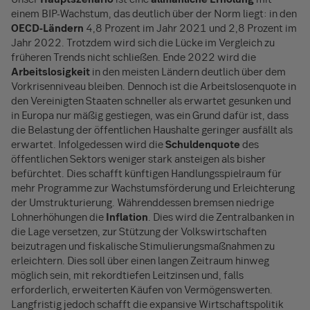
einem BIP-Wachstum, das deutlich über der Norm liegt: in den
OECD-Ländern
4,8 Prozent im Jahr 2021 und 2,8 Prozent im
Jahr 2022. Trotzdem wird sich die Lücke im Vergleich zu
früheren Trends nicht schließen. Ende 2022 wird die
Arbeitslosigkeit
in den meisten Ländern deutlich über dem
Vorkrisenniveau bleiben. Dennoch ist die Arbeitslosenquote in
den Vereinigten Staaten schneller als erwartet gesunken und
in Europa nur mäßig gestiegen, was ein Grund dafür ist, dass
die Belastung der öffentlichen Haushalte geringer ausfällt als
erwartet. Infolgedessen wird die
Schuldenquote
des
öffentlichen Sektors weniger stark ansteigen als bisher
befürchtet. Dies schafft künftigen Handlungsspielraum für
mehr Programme zur Wachstumsförderung und Erleichterung
der Umstrukturierung. Währenddessen bremsen niedrige
Lohnerhöhungen die
Inflation
. Dies wird die Zentralbanken in
die Lage versetzen, zur Stützung der Volkswirtschaften
beizutragen und fiskalische Stimulierungsmaßnahmen zu
erleichtern. Dies soll über einen langen Zeitraum hinweg
möglich sein, mit rekordtiefen Leitzinsen und, falls
erforderlich, erweiterten Käufen von Vermögenswerten.
Langfristig jedoch schafft die expansive Wirtschaftspolitik