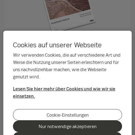
Cookies auf unserer Webseite
Die wirtschaftliche Lage hat sich seit dem
Wir verwenden Cookies, die auf verschiedene Art und
Sommer weiter verschlechtert, eine leichte
Weise die Nutzung unserer Seiten erleichtern und für
Rezession ist realistisch. Für das Jahr 2023
uns nachvollziehbar machen, wie die Webseite
erwarten die SEB Experten insgesamt eine
genutzt wird.
schwache Wirtschaftsentwicklung, die
Lesen Sie hier mehr über Cookies und wie wir sie
Prognose für 2024 fällt aber deutlich besser
einsetzen.
aus.
Cookie-Einstellungen
Das rückläufige Wachstum und die steigende Inflation haben
die Aktien- und Anleihenmärkte stark belastet. Eine
Nur notwendige akzeptieren
gedämpfte Risikobereitschaft, erfreulichere