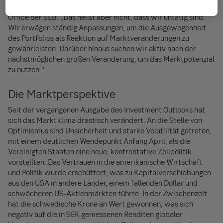
Officer im Bereich Private Wealth Management & Family
Office der SEB. „Das heißt aber nicht, dass wir untätig sind.
Wir erwägen ständig Anpassungen, um die Ausgewogenheit
des Portfolios als Reaktion auf Marktveränderungen zu
gewährleisten. Darüber hinaus suchen wir aktiv nach der
nächstmöglichen großen Veränderung, um das Marktpotenzial
zu nutzen.“
Die Marktperspektive
Seit der vergangenen Ausgabe des Investment Outlooks hat
sich das Marktklima drastisch verändert. An die Stelle von
Optimismus sind Unsicherheit und starke Volatilität getreten,
mit einem deutlichen Wendepunkt Anfang April, als die
Vereinigten Staaten eine neue, konfrontative Zollpolitik
vorstellten. Das Vertrauen in die amerikanische Wirtschaft
und Politik wurde erschüttert, was zu Kapitalverschiebungen
aus den USA in andere Länder, einem fallenden Dollar und
schwächeren US-Aktienmärkten führte. In der Zwischenzeit
hat die schwedische Krone an Wert gewonnen, was sich
negativ auf die in SEK gemessenen Renditen globaler