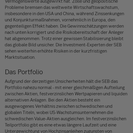
Vermögenswerte ausgewirkt hat. Zölle und geopolitische
Probleme bremsen das weltweite Wirtschaftswachstum,
insbesondere in den USA und China, während Zinssenkungen
und Konjunkturmaßnahmen, vornehmlich in Europa, den
gegenteiligen Effekt haben. Die Gewinnschätzungen werden
nach unten korrigiert und die Risikobereitschaft der Anleger
hat abgenommen. Trotz einer gewissen Stabilisierung bleibt
das globale Bild unsicher. Die Investment-Experten der SEB
sehen weiterhin erhöhte Risiken in der kurzfristigen
Marktsituation.
Das Portfolio
Aufgrund der derzeitigen Unsicherheiten hält die SEB das
Portfolio nahezu normal - mit einer gleichmäßigen Aufteilung
zwischen Aktien, festverzinslichen Wertpapieren und liquiden
alternativen Anlagen. Bei den Aktien besteht ein
ausgewogenes Verhältnis zwischen schwedischen und
globalen Titeln, wobei US-Wachstumsunternehmen die
schwedischen Value-Aktien ausgleichen. Im festverzinslichen
Teilportfolio gibt es eine etwas längere Laufzeit und eine
Untergewichtung von Hochzinsanleihen zugunsten von