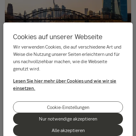
Cookies auf unserer Webseite
Die ungewöhnlich hohe Unsicherheit in Bezug
Wir verwenden Cookies, die auf verschiedene Art und
auf die wirtschaftspolitischen
Weise die Nutzung unserer Seiten erleichtern und für
Rahmenbedingungen (Stichwort: Zölle) wirkt
uns nachvollziehbar machen, wie die Webseite
sich auf Wachstumsprognosen,
genutzt wird.
Unternehmensgewinne und Marktvertrauen
aus. Die Investment-Experten der SEB halten
Lesen Sie hier mehr über Cookies und wie wir sie
einsetzen.
daher mit Blick auf das Portfolio an einer
neutralen Aktiengewichtung fest.
Cookie-Einstellungen
„In diesen unsicheren Zeiten sind wir der Meinung, dass ein
Nur notwendige akzeptieren
Portfolio ohne größere Abweichungen von der Normallage
eine verantwortungsvolle Art ist, das Vermögen unserer
Alle akzeptieren
Kunden zu verwalten“, sagt
Fredrik Öberg
, Chief Investment