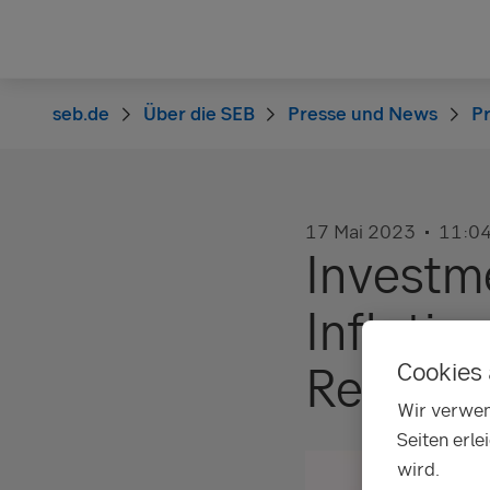
seb.de
Über die SEB
Presse und News
Pr
17 Mai 2023
11:0
Investm
Inflatio
Cookies 
Rezessi
Wir verwen
Seiten erle
wird.