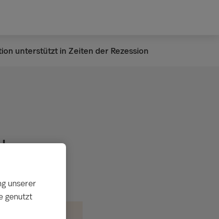
ion unterstützt in Zeiten der Rezession
der
ng unserer
e genutzt