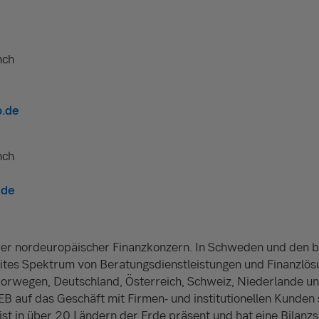
nch
.de
nch
.de
nder nordeuropäischer Finanzkonzern. In Schweden und den b
eites Spektrum von Beratungsdienstleistungen und Finanzlös
orwegen, Deutschland, Österreich, Schweiz, Niederlande u
SEB auf das Geschäft mit Firmen- und institutionellen Kunden
st in über 20 Ländern der Erde präsent und hat eine Bila