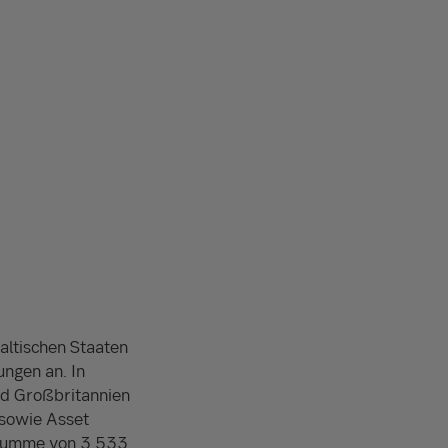
altischen Staaten
ungen an. In
nd Großbritannien
 sowie Asset
nzsumme von 3.533