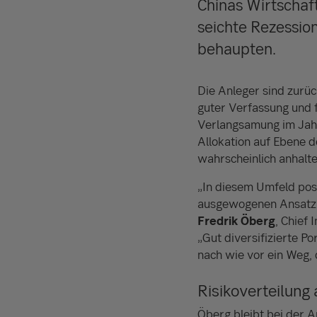
Chinas Wirtschaf
seichte Rezessio
behaupten.
Die Anleger sind zurüc
guter Verfassung und f
Verlangsamung im Jahr
Allokation auf Ebene d
wahrscheinlich anhalte
„In diesem Umfeld posi
ausgewogenen Ansatz, 
Fredrik Öberg
, Chief
„Gut diversifizierte P
nach wie vor ein Weg, 
Risikoverteilung
Öberg bleibt bei der A