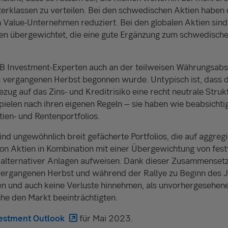
erklassen zu verteilen. Bei den schwedischen Aktien haben 
 Value-Unternehmen reduziert. Bei den globalen Aktien sind 
 übergewichtet, die eine gute Ergänzung zum schwedischen
SEB Investment-Experten auch an der teilweisen Währungsab
im vergangenen Herbst begonnen wurde. Untypisch ist, dass d
ezug auf das Zins- und Kreditrisiko eine recht neutrale Stru
pielen nach ihren eigenen Regeln – sie haben wie beabsichtig
tien- und Rentenportfolios.
d ungewöhnlich breit gefächerte Portfolios, die auf aggregi
on Aktien in Kombination mit einer Übergewichtung von fest
s alternativer Anlagen aufweisen. Dank dieser Zusammenset
 vergangenen Herbst und während der Rallye zu Beginn des 
en und auch keine Verluste hinnehmen, als unvorhergesehene
 den Markt beeinträchtigten.
estment Outlook
für Mai 2023.