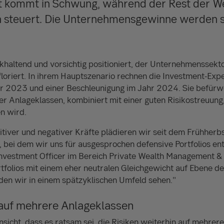
t kommt in Schwung, während der Rest der Wel
n steuert. Die Unternehmensgewinne werden s
khaltend und vorsichtig positioniert, der Unternehmenssektor
loriert. In ihrem Hauptszenario rechnen die Investment-Exp
 2023 und einer Beschleunigung im Jahr 2024. Sie befürwo
er Anlageklassen, kombiniert mit einer guten Risikostreuung, 
n wird.
tiver und negativer Kräfte plädieren wir seit dem Frühherb
bei dem wir uns für ausgesprochen defensive Portfolios ent
 Investment Officer im Bereich Private Wealth Management & 
ortfolios mit einem eher neutralen Gleichgewicht auf Ebene d
den wir in einem spätzyklischen Umfeld sehen."
 auf mehrere Anlageklassen
nsicht, dass es ratsam sei, die Risiken weiterhin auf mehrer