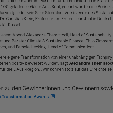
d in diesem Jahr im Museum für Kommunikation in Frankfurt
 100 geladenen Gäste Anja Kohl, geehrt wurden die Preistr
Jurymitglieder wie Silke Stremlau, Vorsitzende des Sustaina
r. Christian Klein, Professor am Ersten Lehrstuhl in Deutschl
ität Kassel.
diesem Abend Alexandra Themistocli, Head of Sustainabilit
ist und Berater Climate & Sustainable Finance, Thilo Zimmer
nch, und Pamela Hecking, Head of Communications.
sere eigene Transformation von einer unabhängigen Fachjury
terien positiv bewertet wurde“, sagt
Alexandra Themistocl
 für die DACH-Region. „Wir können stolz auf das Erreichte sei
nen zu den Gewinnerinnen und Gewinnern sow
G Transformation Awards