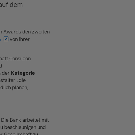
 auf dem
on Awards den zweiten
n
von ihrer
aft Consileon
d
n der
Kategorie
stalter „die
dlich planen,
 Die Bank arbeitet mit
u beschleunigen und
r Gesellschaft zu