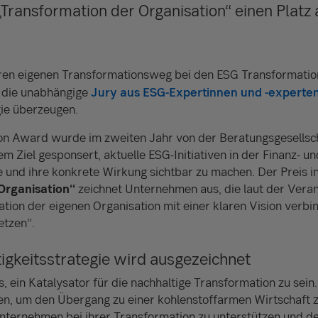
„Transformation der Organisation“ einen Platz
ihren eigenen Transformationsweg bei den ESG Transformati
e die unabhängige
Jury aus ESG-Expertinnen und -experte
gie überzeugen.
n Award wurde im zweiten Jahr von der Beratungsgesellsch
 Ziel gesponsert, aktuelle ESG-Initiativen in der Finanz- un
 und ihre konkrete Wirkung sichtbar zu machen. Der Preis i
Organisation“
zeichnet Unternehmen aus, die laut der Veran
tion der eigenen Organisation mit einer klaren Vision verbin
etzen“.
igkeitsstrategie wird ausgezeichnet
, ein Katalysator für die nachhaltige Transformation zu sein.
, um den Übergang zu einer kohlenstoffarmen Wirtschaft z
 Unternehmen bei ihrer Transformation zu unterstützen und de