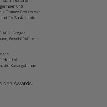
 statt. Durch den
ägerinnen und
ble Finance Beirats der
and für Sustainable
y DACH, Gregor
mann, Geschäftsführer
 nach
i
, Head of
n, die Reise geht nun
ie den Awards: