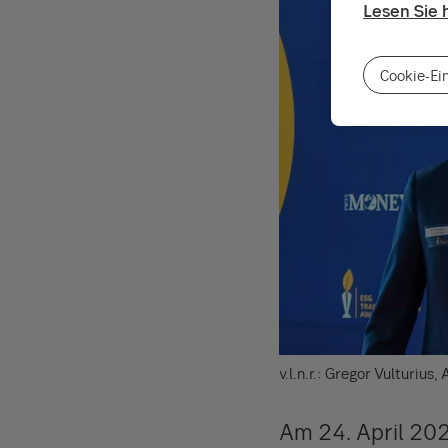
Lesen Sie 
Cookie-Ei
v.l.n.r.: Gregor Vulturiu
Am 24. April 202