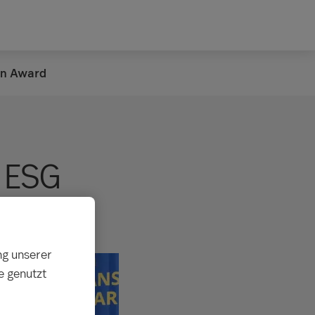
on Award
m ESG
ng unserer
e genutzt