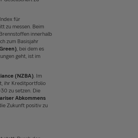
Index für
ritt zu messen. Beim
Brennstoffen innerhalb
ich zum Basisjahr
 Green)
, bei dem es
ngen geht, ist im
liance (NZBA)
. Im
, ihr Kreditportfolio
030 zu setzen. Die
ariser Abkommens
ie Zukunft positiv zu