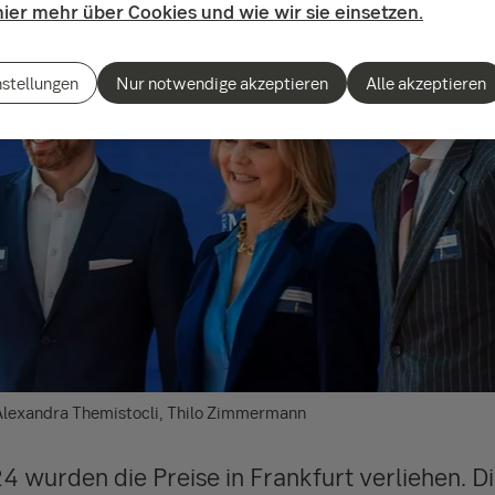
hier mehr über Cookies und wie wir sie einsetzen.
nstellungen
Nur notwendige akzeptieren
Alle akzeptieren
s, Alexandra Themistocli, Thilo Zimmermann
4 wurden die Preise in Frankfurt verliehen. 