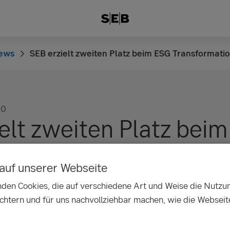
ews
SEB erzielt zweiten Platz beim ESG Transformati
00
elt zweiten Platz bei
rmation Award
auf unserer Webseite
den Cookies, die auf verschiedene Art und Weise die Nutzu
ichtern und für uns nachvollziehbar machen, wie die Webseit