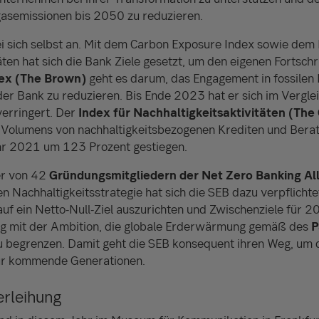
gasemissionen bis 2050 zu reduzieren.
i sich selbst an. Mit dem Carbon Exposure Index sowie dem 
äten hat sich die Bank Ziele gesetzt, um den eigenen Fortsch
ex (The Brown)
geht es darum, das Engagement in fossilen 
der Bank zu reduzieren. Bis Ende 2023 hat er sich im Vergle
erringert. Der
Index für Nachhaltigkeitsaktivitäten (The
 Volumens von nachhaltigkeitsbezogenen Krediten und Beratu
hr 2021 um 123 Prozent gestiegen.
er von 42
Gründungsmitgliedern der Net Zero Banking Al
n Nachhaltigkeitsstrategie hat sich die SEB dazu verpflichtet
uf ein Netto-Null-Ziel auszurichten und Zwischenziele für 2
ang mit der Ambition, die globale Erderwärmung gemäß des
P
u begrenzen. Damit geht die SEB konsequent ihren Weg, um d
für kommende Generationen.
erleihung