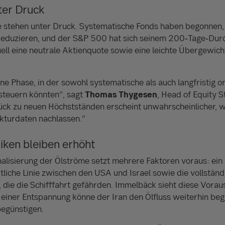
ter Druck
 stehen unter Druck. Systematische Fonds haben begonnen, 
reduzieren, und der S&P 500 hat sich seinem 200‑Tage‑Durc
ell eine neutrale Aktienquote sowie eine leichte Übergewic
ne Phase, in der sowohl systematische als auch langfristig or
 steuern könnten“, sagt
Thomas Thygesen
, Head of Equity S
rück zu neuen Höchstständen erscheint unwahrscheinlicher, w
nkturdaten nachlassen.“
iken bleiben erhöht
alisierung der Ölströme setzt mehrere Faktoren voraus: ein 
itliche Linie zwischen den USA und Israel sowie die vollständ
die die Schifffahrt gefährden. Immelbäck sieht diese Voraus
bei einer Entspannung könne der Iran den Ölfluss weiterhin be
begünstigen.