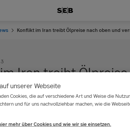
ews
Konflikt im Iran treibt Ölpreise nach oben und ve
43
 im Iran treibt Ölpreis
d verstärkt Marktunsi
auf unserer Webseite
den Cookies, die auf verschiedene Art und Weise die Nutzu
ichtern und für uns nachvollziehbar machen, wie die Webseit
hier mehr über Cookies und wie wir sie einsetzen.