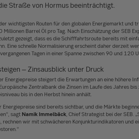
die Straße von Hormus beeinträchtigt.
der wichtigsten Routen für den globalen Energiemarkt und tr
 Millionen Barrel Öl pro Tag. Nach Einschätzung der SEB Ex
zuletzt gezeigt, dass es die Schifffahrtsroute bereits mit ei
n. Eine schnelle Normalisierung erscheint daher derzeit wen
 vergangenen Tagen in einer Spanne zwischen 90 und 120 U
 steigen – Zinsausblick unter Druck
r Energiepreise steigert die Erwartungen an eine höhere Infl
uropäische Zentralbank die Zinsen im Laufe des Jahres bis
isniveau bis in den Herbst hinein anhält.
Energiepreise sind bereits sichtbar, und die Märkte beginne
sen“, sagt
Namik Immelbäck
, Chief Strategist bei der SEB. „
, rechnen wir mit schwächeren Konjunkturindikatoren und ei
estoren.“