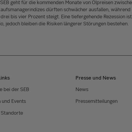
r SEB geht für die kommenden Monate von Ölpreisen zwisch
kaufsmanagerindizes dürften schwächer ausfallen, während d
 drei bis vier Prozent steigt. Eine tiefergehende Rezession ist
o, jedoch bleiben die Risiken längerer Störungen bestehen.
Links
Presse und News
e bei der SEB
News
 und Events
Pressemitteilungen
 Standorte