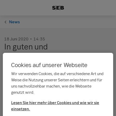
News
18 Juni 2020
14:35
In guten und
herausfordernden Zeiten
Cookies auf unserer Webseite
Die COVID-Krise hat die Gesundheit, die
Wir verwenden Cookies, die auf verschiedene Art und
Unternehmen und die Gesellschaft als
Weise die Nutzung unserer Seiten erleichtern und für
Ganzes tief getroffen. Wahrscheinlich in
uns nachvollziehbar machen, wie die Webseite
genutzt wird.
einem größeren Ausmaß, als wir es uns
jemals vorstellen konnten. Wir möchten
Lesen Sie hier mehr über Cookies und wie wir sie
diesen Film allen widmen, die dafür
einsetzen.
kämpfen, diese Krise zu meistern. We are