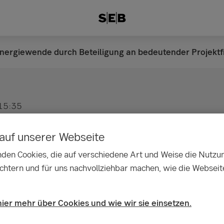
 Energiewende durch Beteiligung an bedeutender Projekt
15:35
 unterstützt die Ener
auf unserer Webseite
eteiligung an bedeute
den Cookies, die auf verschiedene Art und Weise die Nutzu
ichtern und für uns nachvollziehbar machen, wie die Webseit
finanzierung für NeXt
hier mehr über Cookies und wie wir sie einsetzen.