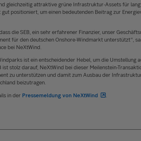
d gleichzeitig attraktive grüne Infrastruktur-Assets für lang
t gut positioniert, um einen bedeutenden Beitrag zur Energi
, dass die SEB, ein sehr erfahrener Finanzier, unser Geschäft
ment für den deutschen Onshore-Windmarkt unterstützt“, s
ance bei NeXtWind.
ndparks ist ein entscheidender Hebel, um die Umstellung a
 ist stolz darauf, NeXtWind bei dieser Meilenstein-Transakti
t zu unterstützen und damit zum Ausbau der Infrastruktur
chland beizutragen.
ils in der
Pressemeldung von NeXtWind
.