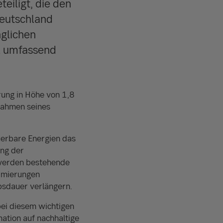
eiligt, die den
Deutschland
nglichen
el umfassend
erung in Höhe von 1,8
nahmen seines
uerbare Energien das
ung der
werden bestehende
timierungen
sdauer verlängern.
bei diesem wichtigen
ation auf nachhaltige