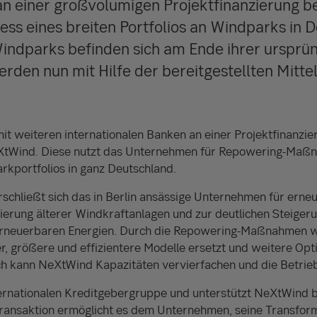
an einer großvolumigen Projektfinanzierung bet
ss eines breiten Portfolios an Windparks in 
Windparks befinden sich am Ende ihrer ursprü
erden nun mit Hilfe der bereitgestellten Mitt
 mit weiteren internationalen Banken an einer Projektfinanzi
NeXtWind. Diese nutzt das Unternehmen für Repowering-Maß
kportfolios in ganz Deutschland.
rschließt sich das in Berlin ansässige Unternehmen für erne
ierung älterer Windkraftanlagen und zur deutlichen Steiger
rneuerbaren Energien. Durch die Repowering-Maßnahmen 
r, größere und effizientere Modelle ersetzt und weitere Op
 kann NeXtWind Kapazitäten vervierfachen und die Betrieb
nternationalen Kreditgebergruppe und unterstützt NeXtWind 
Transaktion ermöglicht es dem Unternehmen, seine Transform